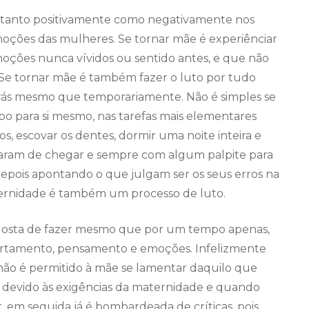
a tanto positivamente como negativamente nos
ções das mulheres. Se tornar mãe é experiênciar
ões nunca vívidos ou sentido antes, e que não
. Se tornar mãe é também fazer o luto por tudo
 trás mesmo que temporariamente. Não é simples se
o para si mesmo, nas tarefas mais elementares
, escovar os dentes, dormir uma noite inteira e
 param de chegar e sempre com algum palpite para
depois apontando o que julgam ser os seus erros na
ternidade é também um processo de luto.
ê gosta de fazer mesmo que por um tempo apenas,
ortamento, pensamento e emoções. Infelizmente
o é permitido à mãe se lamentar daquilo que
 devido às exigências da maternidade e quando
em seguida já é bombardeada de críticas, pois