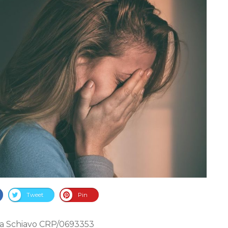
Tweet
Pin
ida Schiavo CRP/0693353