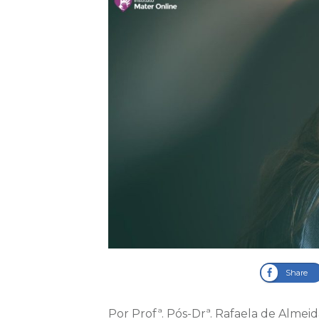
Share
Por Profª. Pós-Drª. Rafaela de Alme