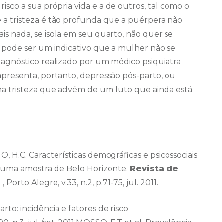
risco a sua própria vida e a de outros, tal como o
e a tristeza é tão profunda que a puérpera não
s nada, se isola em seu quarto, não quer se
e pode ser um indicativo que a mulher não se
diagnóstico realizado por um médico psiquiatra
 apresenta, portanto, depressão pós-parto, ou
ma tristeza que advém de um luto que ainda está
O, H.C. Características demográficas e psicossociais
 uma amostra de Belo Horizonte.
Revista de
l
, Porto Alegre, v.33, n.2, p.71-75, jul. 2011.
rto: incidência e fatores de risco