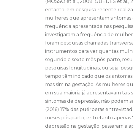
(MOSSO et al., 2008; GUEDES et al., 2
entanto, em pesquisa recente realiza
mulheres que apresentam sintomas d
frequência apresentada nas pesquisas
investigaram a frequência de mulhere
foram pesquisas chamadas transversai
instrumentos para ver quantas mulh
segundo e sexto mês pós-parto, resu
pesquisas longitudinais, ou seja, pe
tempo têm indicado que os sintomas 
mas sim na gestação. As mulheres q
em sua maioria já apresentavam tais 
sintomas de depressão, não podem s
(2016) 17% das puérperas entrevista
meses pós-parto, entretanto apenas
depressão na gestação, passaram a a