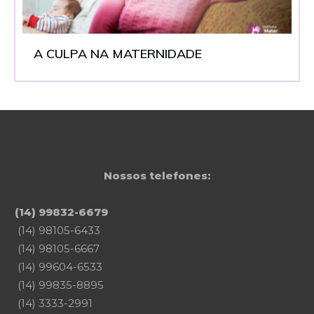
A CULPA NA MATERNIDADE
Nossos telefones:
(14) 99832-6679
(14) 98105-6433
(14) 98105-6667
(14) 99604-6533
(14) 99835-8895
(14) 3333-2991