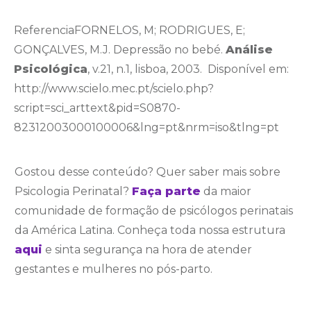
ReferenciaFORNELOS, M; RODRIGUES, E;
GONÇALVES, M.J. Depressão no bebé.
Análise
Psicológica
, v.21, n.1, lisboa, 2003. Disponível em:
http://www.scielo.mec.pt/scielo.php?
script=sci_arttext&pid=S0870-
82312003000100006&lng=pt&nrm=iso&tlng=pt
Gostou desse conteúdo? Quer saber mais sobre
Psicologia Perinatal?
Faça parte
da maior
comunidade de formação de psicólogos perinatais
da América Latina. Conheça toda nossa estrutura
aqui
e sinta segurança na hora de atender
gestantes e mulheres no pós-parto.