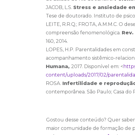
JACOB, L.S.
Stress e ansiedade e
Tese de doutorado. Instituto de psic
LEITE, R.R.Q.; FROTA, A.M.M.C. O dese
compreensão fenomenológica.
Rev.
160, 2014.
LOPES, H.P. Parentalidades em const
acompanhamento sistêmico-relacion
Humana,
2017. Disponível em: <
https
content/uploads/2017/02/parentalid
ROSA.
Infertilidade e reproduçã
contemporânea. São Paulo; Casa do P
Gostou desse conteúdo? Quer saber m
maior comunidade de formação de psi