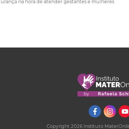
gurança na hora de atender gestantes e mulheres
Copyright
2026
Instituto MaterOnl