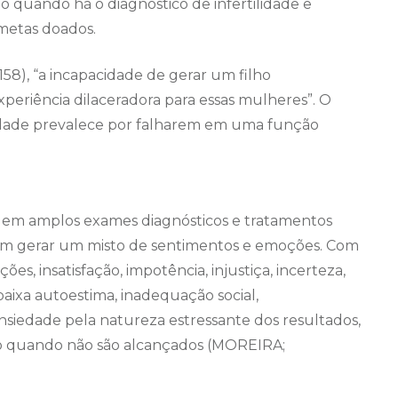
quando há o diagnóstico de infertilidade e
metas doados.
158), “a incapacidade de gerar um filho
eriência dilaceradora para essas mulheres”. O
lidade prevalece por falharem em uma função
ca em amplos exames diagnósticos e tratamentos
m gerar um misto de sentimentos e emoções. Com
s, insatisfação, impotência, injustiça, incerteza,
 baixa autoestima, inadequação social,
siedade pela natureza estressante dos resultados,
o quando não são alcançados (MOREIRA;