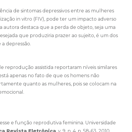
lência de sintomas depressivos entre as mulheres
zação in vitro (FIV), pode ter um impacto adverso
a autora destaca que a perda de objeto, seja uma
ejada que produziria prazer ao sujeito, é um dos
e a depressão.
reprodução assistida reportaram níveis similares
 está apenas no fato de que os homens não
rtamente quanto as mulheres, pois se colocam na
 emocional.
esse e função reprodutiva feminina. Universidade
a Revista Eletrônica
, v. 9, n. 4, p. 58-63, 2010.