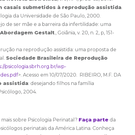
m casais submetidos à reprodução assistida
.
ologia da Universidade de São Paulo, 2000.
jo de ser mãe e a barreira da infertilidade: uma
 Abordagem Gestalt
., Goiânia, v. 20, n. 2, p, 151-
rução na reprodução assistida: uma proposta de
al.
Sociedade Brasileira de Reprodução
://psicologia.sbrh.org.br/wp-
ades.pdf
>. Acesso em 10/07/2020. RIBEIRO, M.F. DA
o assistida
: desejando filhos na família
sicólogo, 2004.
ais sobre Psicologia Perinatal?
Faça parte
da
cólogos perinatais da América Latina. Conheça