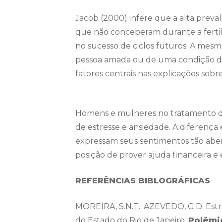
Jacob (2000) infere que a alta preva
que não conceberam durante a fertili
no sucesso de ciclos futuros. A mesm
pessoa amada ou de uma condição des
fatores centrais nas explicações sobr
Homens e mulheres no tratamento de 
de estresse e ansiedade. A diferença
expressam seus sentimentos tão abe
posição de prover ajuda financeira e
REFERÊNCIAS BIBLOGRÁFICAS
MOREIRA, S.N.T.; AZEVEDO, G.D. Estr
do Estado do Rio de Janeiro.
Polêmic