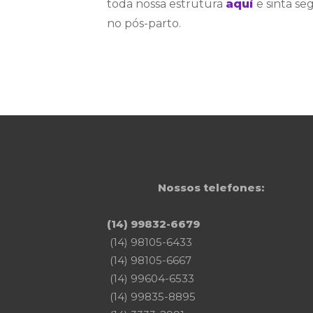
toda nossa estrutura
aqui
e sinta se
no pós-parto.
Nossos telefones:
(14) 99832-6679
(14) 98105-6433
(14) 98105-6667
(14) 99604-6533
(14) 99835-8895