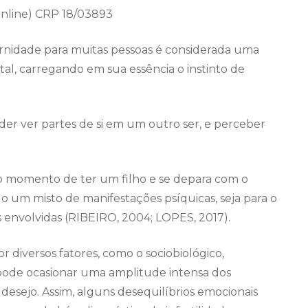
Online) CRP 18/03893
rnidade para muitas pessoas é considerada uma
ital, carregando em sua essência o instinto de
der ver partes de si em um outro ser, e perceber
 momento de ter um filho e se depara com o
do um misto de manifestações psíquicas, seja para o
ias envolvidas (RIBEIRO, 2004; LOPES, 2017).
r diversos fatores, como o sociobiológico,
 pode ocasionar uma amplitude intensa dos
desejo. Assim, alguns desequilíbrios emocionais